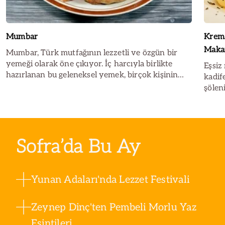
Mumbar
Krema
Makar
Mumbar, Türk mutfağının lezzetli ve özgün bir
yemeği olarak öne çıkıyor. İç harcıyla birlikte
Eşsiz
hazırlanan bu geleneksel yemek, birçok kişinin
kadif
vazgeçilmezi hâline geldi. Mumbarın nasıl
şölen
yapıldığına ve farklı tariflerine dair detaylar için
denem
okumaya devam edin!
Sofra’da Bu Ay
Yunan Adaları'nda Lezzet Festivali
Zeynep Dinç'ten Pembeli Morlu Yaz
Esintileri