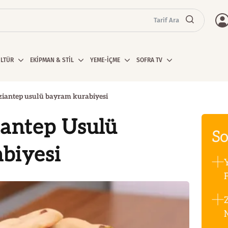
Tarif Ara
ÜLTÜR
EKİPMAN & STİL
YEME-İÇME
SOFRA TV
ziantep usulü bayram kurabiyesi
iantep Usulü
So
biyesi
F