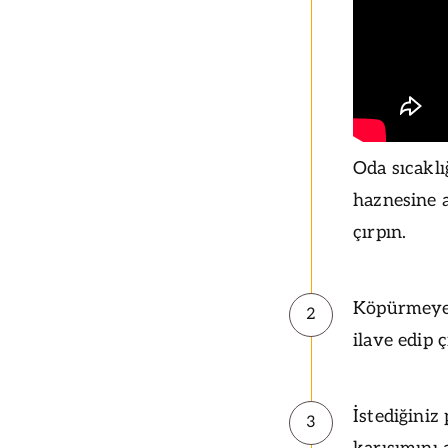
Oda sıcaklı
haznesine 
çırpın.
Köpürmeye 
2
ilave edip 
İstediğiniz
3