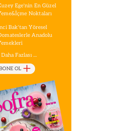
Kuzey Ege'nin En Güzel
Yeme&İçme Noktaları
İnci Bak'tan Yöresel
Domateslerle Anadolu
Yemekleri
 Daha Fazlası ...
BONE OL