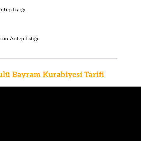
ntep fıstığı
tün Antep fıstığı
ulü Bayram Kurabiyesi Tarifi