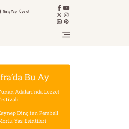
Giriş Yap
Üye ol
fra’da Bu Ay
Yunan Adaları'nda Lezzet
estivali
Zeynep Dinç'ten Pembeli
Morlu Yaz Esintileri