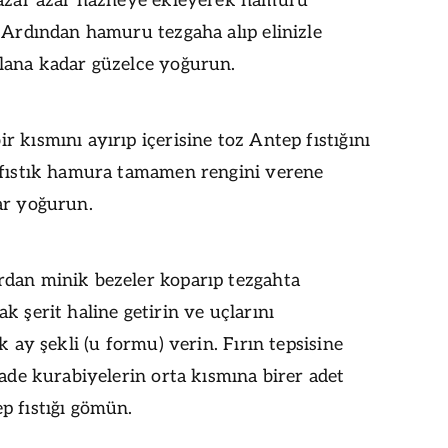
 azar azar hazneye ekleyerek hamuru
 Ardından hamuru tezgaha alıp elinizle
lana kadar güzelce yoğurun.
 kısmını ayırıp içerisine toz Antep fıstığını
 fıstık hamura tamamen rengini verene
ar yoğurun.
dan minik bezeler koparıp tezgahta
k şerit haline getirin ve uçlarını
ek ay şekli (u formu) verin. Fırın tepsisine
sade kurabiyelerin orta kısmına birer adet
p fıstığı gömün.