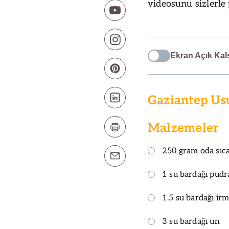
videosunu sizlerle
Ekran Açık Kal
Gaziantep Us
Malzemeler
250 gram oda sıca
1 su bardağı pudr
1.5 su bardağı irm
3 su bardağı un