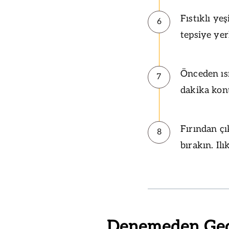
Fıstıklı ye
6
tepsiye yerl
Önceden ısı
7
dakika kont
Fırından ç
8
bırakın. Ilı
Denemeden Ge