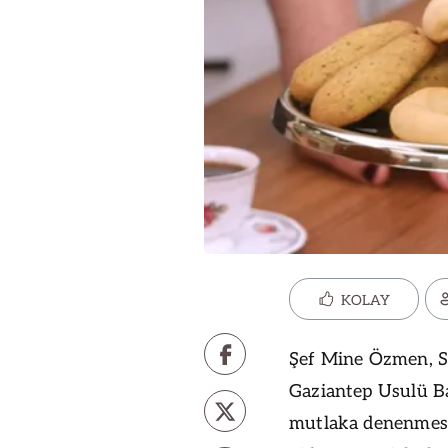
KOLAY
Şef Mine Özmen, So
Gaziantep Usulü Ba
mutlaka denenmesi 