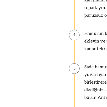
karışımını
toparlayın.
pürüzsüz o
Hamurun bir
4
ekleyin ve
kadar tekr
Sade hamur
5
yuvarlayara
birleştirer
dizdiğiniz 
bütün Ante