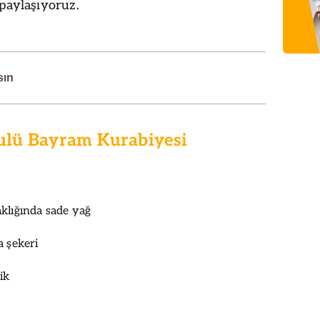
 paylaşıyoruz.
sın
ulü Bayram Kurabiyesi
klığında sade yağ
a şekeri
ik