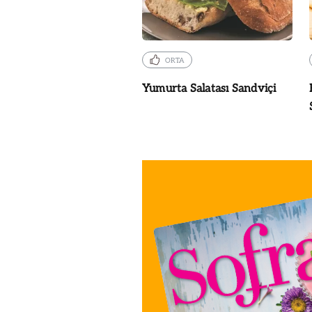
ORTA
Yumurta Salatası Sandviçi