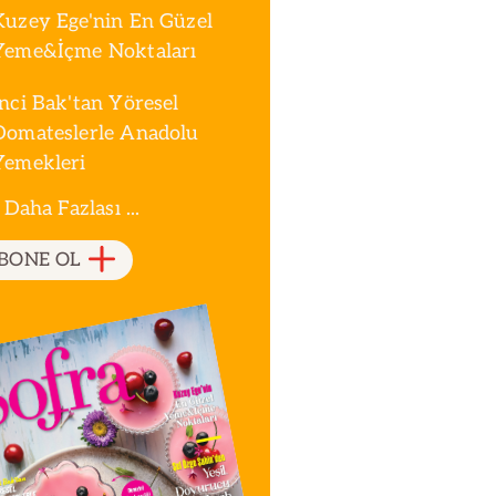
Kuzey Ege'nin En Güzel
Yeme&İçme Noktaları
İnci Bak'tan Yöresel
Domateslerle Anadolu
Yemekleri
 Daha Fazlası ...
BONE OL