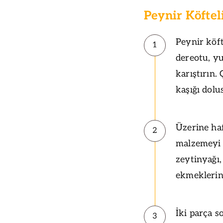
Peynir Köftel
Peynir köft
1
dereotu, yu
karıştırın
kaşığı dol
Üzerine hafi
2
malzemeyi b
zeytinyağı,
ekmeklerin
İki parça 
3