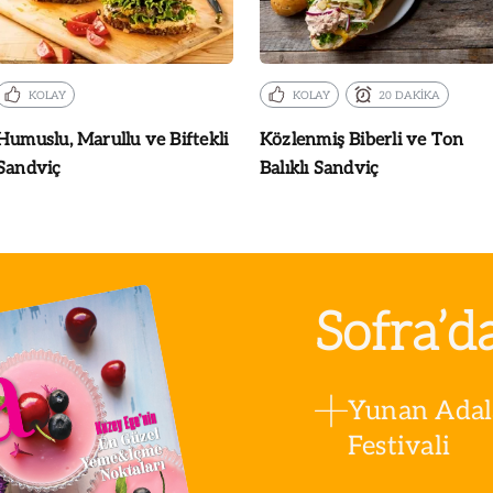
KOLAY
KOLAY
20 DAKİKA
Humuslu, Marullu ve Biftekli
Közlenmiş Biberli ve Ton
Sandviç
Balıklı Sandviç
Sofra’d
Yunan Adala
Festivali