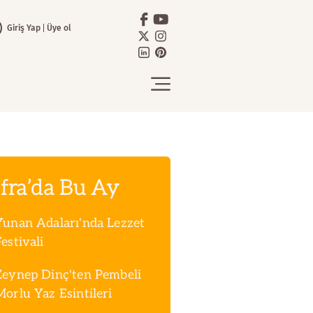
Giriş Yap
Üye ol
fra’da Bu Ay
Yunan Adaları'nda Lezzet
estivali
Zeynep Dinç'ten Pembeli
Morlu Yaz Esintileri