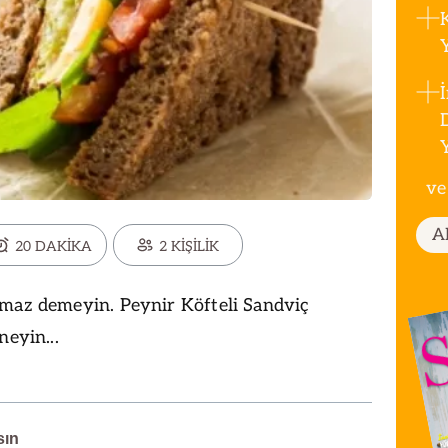
ve
A
20 DAKİKA
2 KİŞİLİK
lmaz demeyin. Peynir Köfteli Sandviç
neyin...
sın