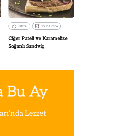
ORTA
15 DAKİKA
Ciğer Pateli ve Karamelize
Soğanlı Sandviç
a Bu Ay
rı'nda Lezzet