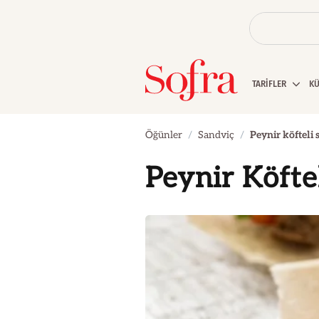
TARİFLER
K
Öğünler
Sandviç
Peynir köfteli 
Peynir Köfte