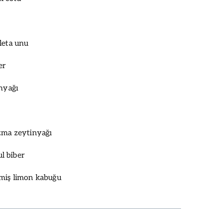
leta unu
er
inyağı
zma zeytinyağı
ul biber
miş limon kabuğu