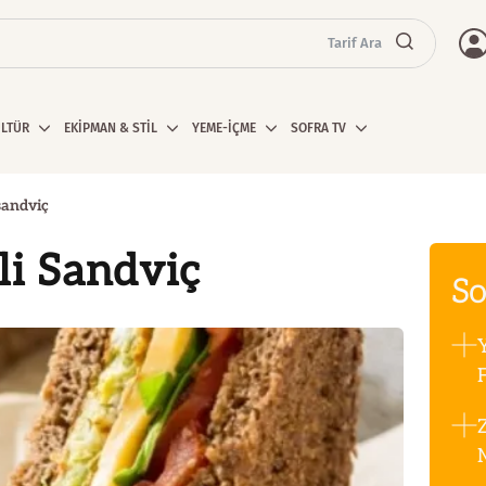
Tarif Ara
ÜLTÜR
EKİPMAN & STİL
YEME-İÇME
SOFRA TV
sandviç
li Sandviç
So
F