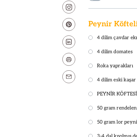
Peynir Köftel
4 dilim çavdar ek
4 dilim domates
Roka yaprakları
4 dilim eski kaşar
PEYNİR KÖFTESİ
50 gram rendelenm
50 gram lor peyni
3-4 dal kıyılmış d