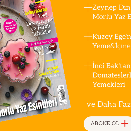
Zeynep Din
Morlu Yaz Es
Kuzey Ege'n
Yeme&İçme 
İnci Bak'tan
Domatesler
Yemekleri
ve Daha Fazla
ABONE OL