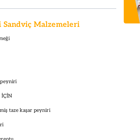
i Sandviç Malzemeleri
meği
 peyniri
 İÇİN
iş taze kaşar peyniri
ri
ereotu