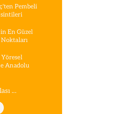
ç'ten Pembeli
intileri
in En Güzel
Noktaları
 Yöresel
le Anadolu
sı ...