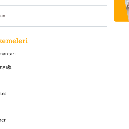
sın
zemeleri
 mantarı
inyağı
tes
ber