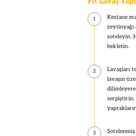
Fit Lavaş Yapı
Kestane man
1
zeytinyağı 
soteleyin. 
bekletin.
Lavaşları t
2
lavaşın üze
dilimleyere
serpiştirin
yaprakların
Sotelenmiş 
3