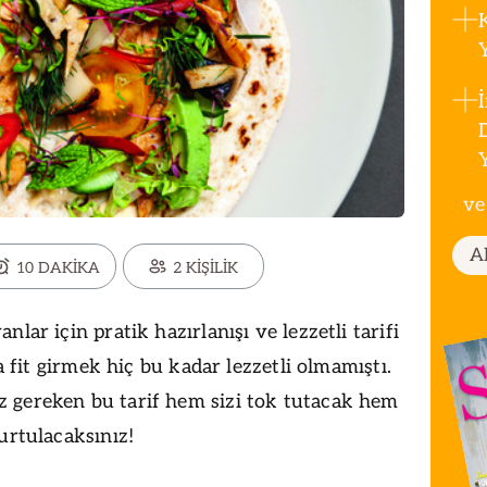
ve
A
10 DAKİKA
2 KİŞİLİK
nlar için pratik hazırlanışı ve lezzetli tarifi
za fit girmek hiç bu kadar lezzetli olmamıştı.
 gereken bu tarif hem sizi tok tutacak hem
urtulacaksınız!