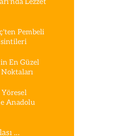
rı'nda Lezzet
ç'ten Pembeli
intileri
in En Güzel
Noktaları
 Yöresel
le Anadolu
sı ...