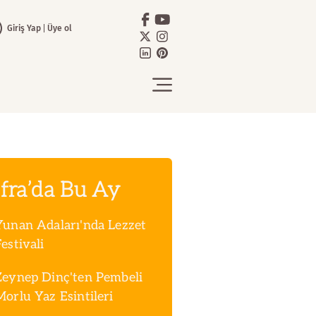
Giriş Yap
Üye ol
fra’da Bu Ay
Yunan Adaları'nda Lezzet
estivali
Zeynep Dinç'ten Pembeli
Morlu Yaz Esintileri