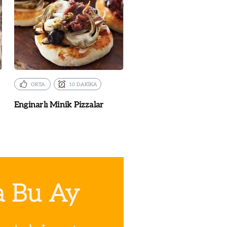
ORTA
10 DAKİKA
Enginarlı Minik Pizzalar
a Bu Ay