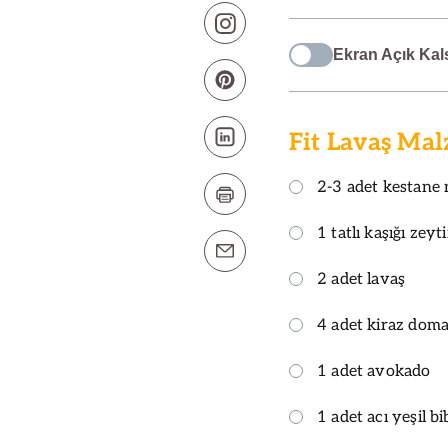
Ekran Açık Kal
Fit Lavaş Mal
2-3 adet kestane
1 tatlı kaşığı zeyt
2 adet lavaş
4 adet kiraz doma
1 adet avokado
1 adet acı yeşil bi