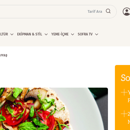
Tarif Ara
ÜLTÜR
EKİPMAN & STİL
YEME-İÇME
SOFRA TV
lavaş
So
F