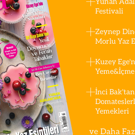
Yunan Adala
Festivali
Zeynep Din
Morlu Yaz Es
Kuzey Ege'n
Yeme&İçme 
İnci Bak'tan
Domatesler
Yemekleri
ve Daha Fazla