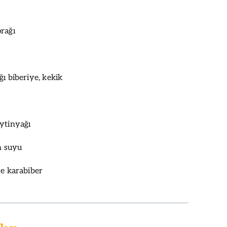
rağı
ı biberiye, kekik
ytinyağı
on suyu
ve karabiber