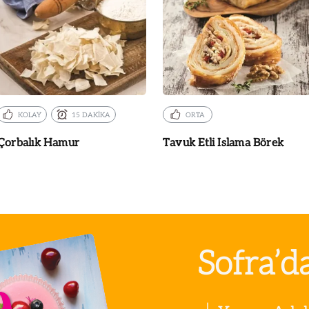
KOLAY
15 DAKİKA
ORTA
Çorbalık Hamur
Tavuk Etli Islama Börek
Sofra’d