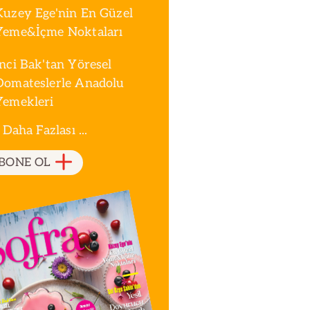
Kuzey Ege'nin En Güzel
Yeme&İçme Noktaları
İnci Bak'tan Yöresel
Domateslerle Anadolu
Yemekleri
 Daha Fazlası ...
BONE OL