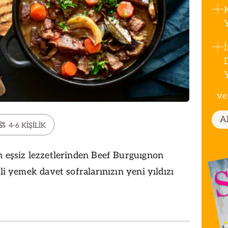
ve
A
4-6 KİŞİLİK
n eşsiz lezzetlerinden Beef Burguıgnon
tli yemek davet sofralarınızın yeni yıldızı