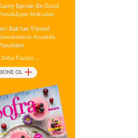
Kuzey Ege'nin En Güzel
Yeme&İçme Noktaları
İnci Bak'tan Yöresel
Domateslerle Anadolu
Yemekleri
 Daha Fazlası ...
BONE OL