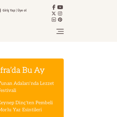
Giriş Yap
Üye ol
fra’da Bu Ay
Yunan Adaları'nda Lezzet
estivali
Zeynep Dinç'ten Pembeli
Morlu Yaz Esintileri