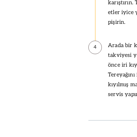
karıştırın.
etler iyice
pişirin.
Arada bir k
4
takviyesi y
önce iri kı
Tereyağını 
kıyılmış ma
servis yapı