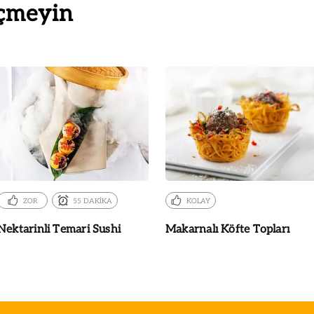
çmeyin
ZOR
55 DAKİKA
KOLAY
Nektarinli Temari Sushi
Makarnalı Köfte Topları