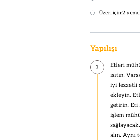
Üzeri için:
2 yemek
Yapılışı
Etleri mühü
1
ısıtın. Var
iyi lezzetl
ekleyin. Et
getirin. Eti
işlem mühü
sağlayacak
alın. Aynı