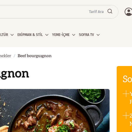
Tarif Ara
ÜLTÜR
EKİPMAN & STİL
YEME-İÇME
SOFRA TV
mekler
Beef bourguıgnon
ıgnon
So
F