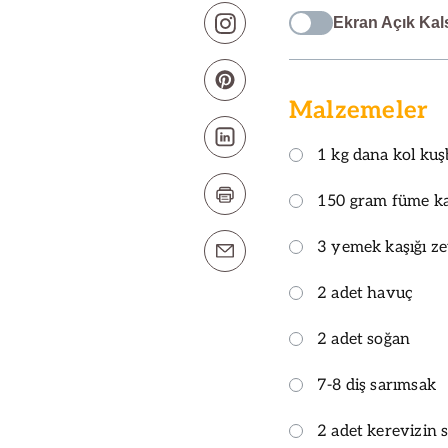
Ekran Açık Kal
Malzemeler
1 kg dana kol kuşb
150 gram füme k
3 yemek kaşığı ze
2 adet havuç
2 adet soğan
7-8 diş sarımsak
2 adet kerevizin s