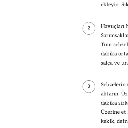
ekleyin. Sı
Havuçları h
2
Sarımsaklar
Tüm sebzele
dakika ort
salça ve u
Sebzelerin
3
aktarın. Üz
dakika sirk
Üzerine et
kekik, defn