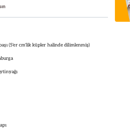
sın
aşı (5'er cm'lik küpler halinde dilimlenmiş)
aburga
ytinyağı
apı