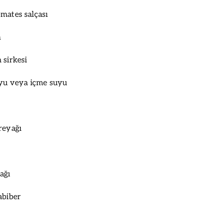
mates salçası
n
 sirkesi
uyu veya içme suyu
reyağı
ağı
abiber