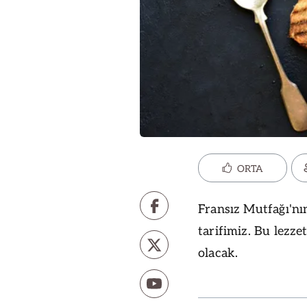
ORTA
Fransız Mutfağı'nı
tarifimiz. Bu lezze
olacak.