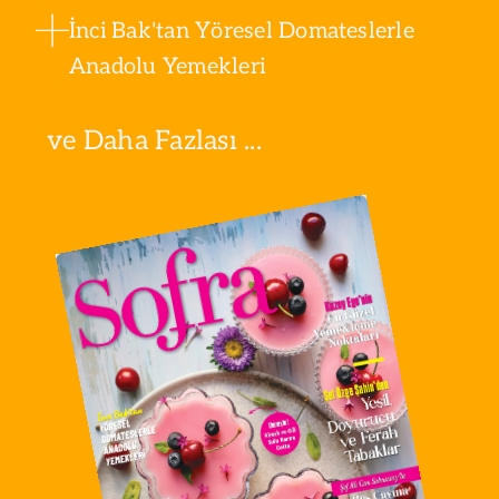
İnci Bak'tan Yöresel Domateslerle
Anadolu Yemekleri
ve Daha Fazlası ...