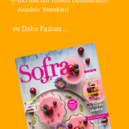
İnci Bak'tan Yöresel Domateslerle
Anadolu Yemekleri
ve Daha Fazlası ...