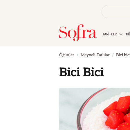
TARİFLER
K
Öğünler
Meyveli Tatlılar
Bici bic
Bici Bici