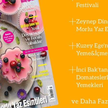
Festivali
Zeynep Din
Morlu Yaz Es
Kuzey Ege'n
Yeme&İçme 
İnci Bak'tan
Domatesler
Yemekleri
ve Daha Fazla