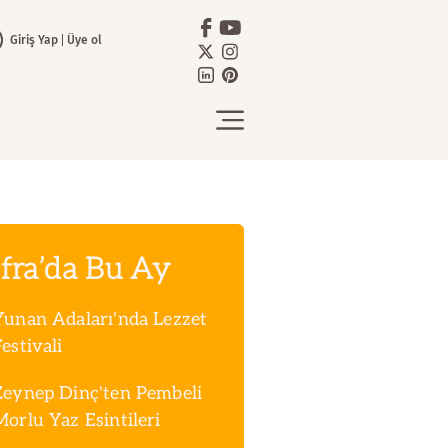
Giriş Yap
Üye ol
fra’da Bu Ay
Yunan Adaları'nda Lezzet
estivali
Zeynep Dinç'ten Pembeli
Morlu Yaz Esintileri