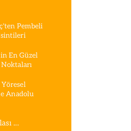
ç'ten Pembeli
intileri
in En Güzel
Noktaları
 Yöresel
le Anadolu
sı ...