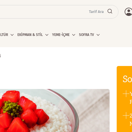
Tarif Ara
ÜLTÜR
EKİPMAN & STİL
YEME-İÇME
SOFRA TV
i
So
F