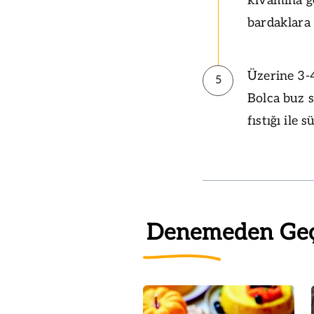
kıvamına ge
bardaklara 
Üzerine 3-
5
Bolca buz s
fıstığı ile 
Denemeden Ge