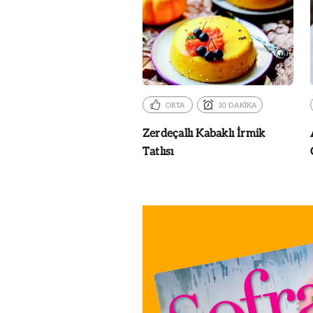
ORTA
30 DAKİKA
Zerdeçallı Kabaklı İrmik
Tatlısı