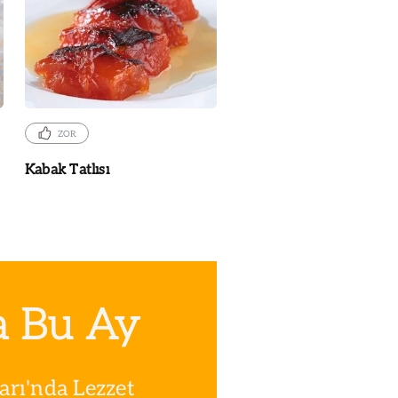
ZOR
Kabak Tatlısı
a Bu Ay
rı'nda Lezzet