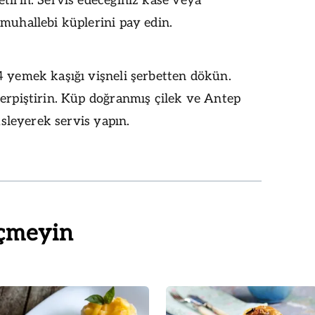
tirin. Servis edeceğiniz kase veya
muhallebi küplerini pay edin.
4 yemek kaşığı vişneli şerbetten dökün.
erpiştirin. Küp doğranmış çilek ve Antep
süsleyerek servis yapın.
çmeyin