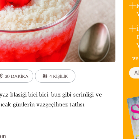
ve
A
30 DAKİKA
4 KİŞİLİK
z klasiği bici bici, buz gibi serinliği ve
sıcak günlerin vazgeçilmez tatlısı.
sın