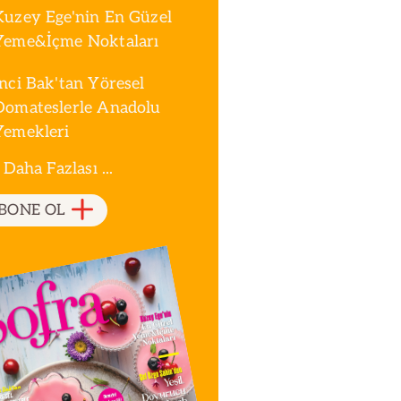
Kuzey Ege'nin En Güzel
Yeme&İçme Noktaları
İnci Bak'tan Yöresel
Domateslerle Anadolu
Yemekleri
 Daha Fazlası ...
BONE OL