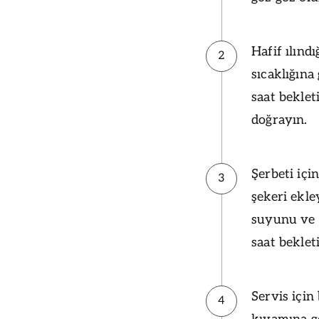
Hafif ılınd
2
sıcaklığına
saat beklet
doğrayın.
Şerbeti içi
3
şekeri ekle
suyunu ve 
saat beklet
Servis için
4