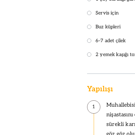
Servis için
Buz küpleri
6–7 adet çilek
2 yemek kaşığı toz
Yapılışı
Muhallebisi
1
nişastasını
sürekli kar
göz göz olu