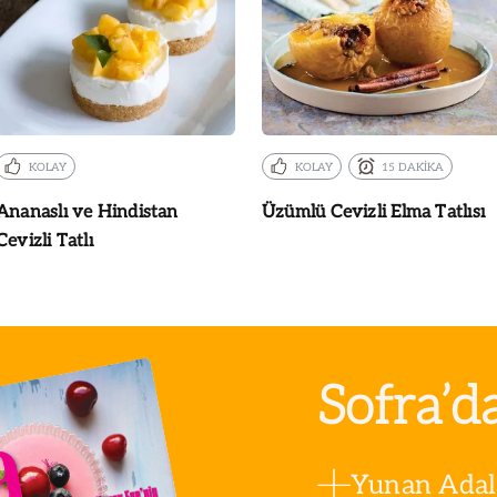
KOLAY
KOLAY
15 DAKİKA
Ananaslı ve Hindistan
Üzümlü Cevizli Elma Tatlısı
Cevizli Tatlı
Sofra’d
Yunan Adala