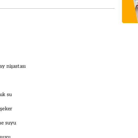
ay nişastası
ğuk su
 şeker
ne suyu
 suyu