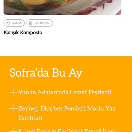
KOLAY
10 DAKİKA
Karışık Komposto
Sofra’da Bu Ay
Yunan Adaları'nda Lezzet Festivali
Zeynep Dinç'ten Pembeli Morlu Yaz
Esintileri
Kuzey Ege'nin En Güzel Yeme&İçme