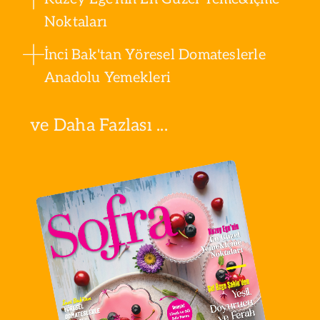
Noktaları
İnci Bak'tan Yöresel Domateslerle
Anadolu Yemekleri
ve Daha Fazlası ...